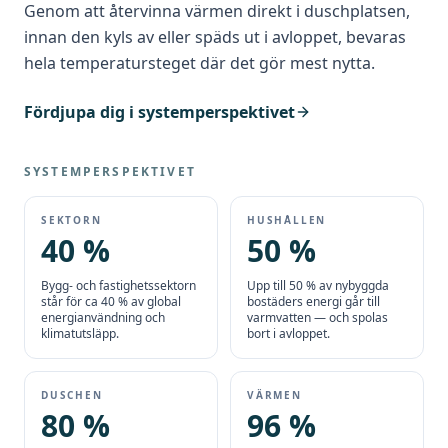
Genom att återvinna värmen direkt i duschplatsen,
innan den kyls av eller späds ut i avloppet, bevaras
hela temperatursteget där det gör mest nytta.
Fördjupa dig i systemperspektivet
SYSTEMPERSPEKTIVET
SEKTORN
HUSHÅLLEN
40 %
50 %
Bygg- och fastighetssektorn
Upp till 50 % av nybyggda
står för ca 40 % av global
bostäders energi går till
energianvändning och
varmvatten — och spolas
klimatutsläpp.
bort i avloppet.
DUSCHEN
VÄRMEN
80 %
96 %