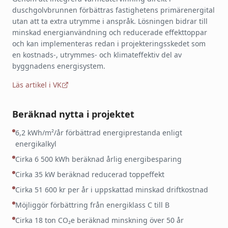
duschgolvbrunnen förbättras fastighetens primärenergital
utan att ta extra utrymme i anspråk. Lösningen bidrar till
minskad energianvändning och reducerade effekttoppar
och kan implementeras redan i projekteringsskedet som
en kostnads-, utrymmes- och klimateffektiv del av
byggnadens energisystem.
Läs artikel i VK
Beräknad nytta i projektet
6,2 kWh/m²/år förbättrad energiprestanda enligt
I
energikalkyl
h
Cirka 6 500 kWh beräknad årlig energibesparing
A
s
Cirka 35 kW beräknad reducerad toppeffekt
G
Cirka 51 600 kr per år i uppskattad minskad driftkostnad
m
Möjliggör förbättring från energiklass C till B
p
Cirka 18 ton CO₂e beräknad minskning över 50 år
e